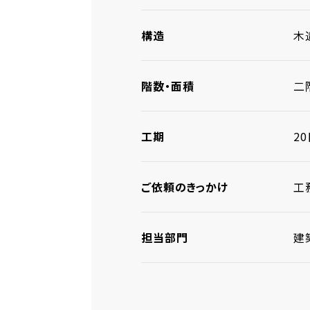
構造
木
階数・面積
二
工期
2
ご依頼のきっかけ
工
担当部門
建