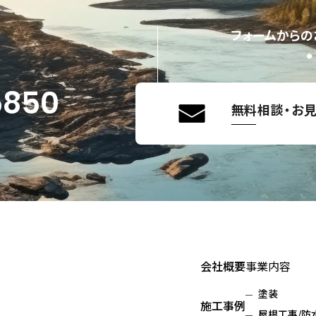
せ
フォームからの
5850
無料相談・お
会社概要
事業内容
塗装
施工事例
屋根工事/防